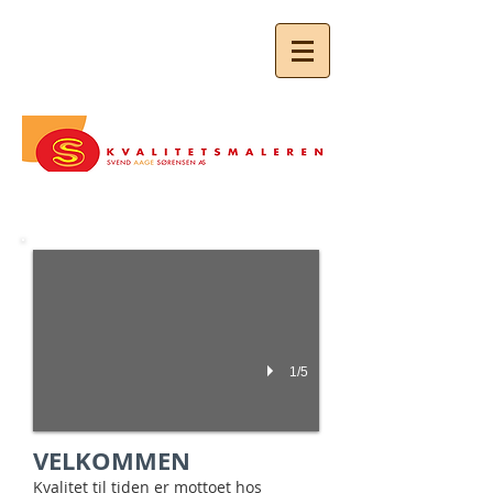
RING TIL OS I DAG
40 27 97 90
Arken i Ishøj
Malerarbejde i forbindelse med Arken
1/5
VELKOMMEN
Kvalitet til tiden er mottoet hos