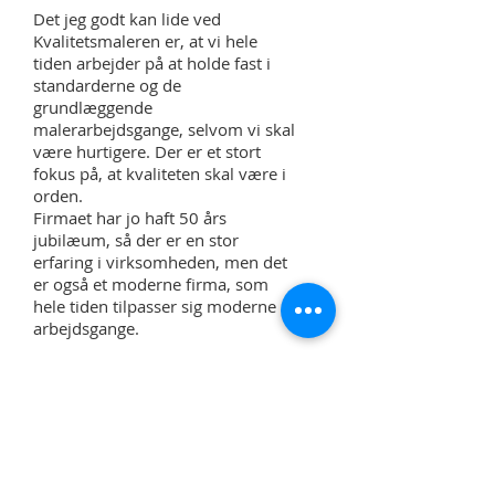
Det jeg godt kan lide ved
Kvalitetsmaleren er, at vi hele
tiden arbejder på at holde fast i
standarderne og de
grundlæggende
malerarbejdsgange, selvom vi skal
være hurtigere. Der er et stort
fokus på, at kvaliteten skal være i
orden.
Firmaet har jo haft 50 års
jubilæum, så der er en stor
erfaring i virksomheden, men det
er også et moderne firma, som
hele tiden tilpasser sig moderne
arbejdsgange.
Det er også en arbejdsplads, der
er vekslende. Jeg har stort set
arbejdet med alle typer opgaver
inden for malerbranchen. Jeg
synes også godt om, at det er en
større virksomhed, så man